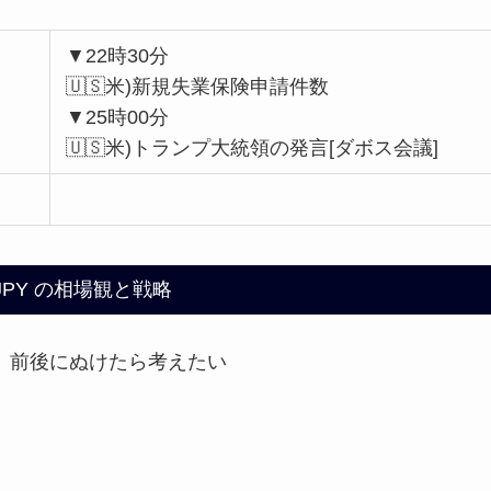
▼22時30分
🇺🇸米)新規失業保険申請件数
▼25時00分
🇺🇸米)トランプ大統領の発言[ダボス会議]
/JPY の相場観と戦略
ので、前後にぬけたら考えたい