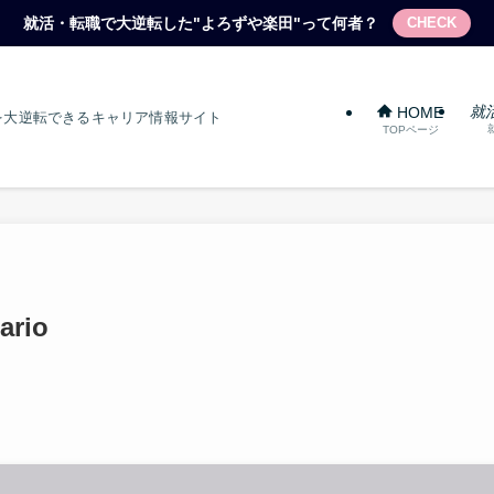
就活・転職で大逆転した"よろずや楽田"って何者？
CHECK
就
HOME
を大逆転できるキャリア情報サイト
TOPページ
ario