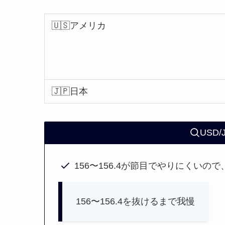
🇺🇸アメリカ
🇯🇵日本
USD
156〜156.4が節目でやりにくい
156〜156.4を抜けるまで我慢