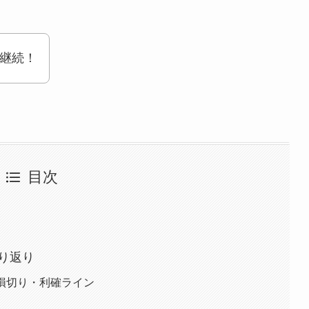
で継続！
目次
り返り
損切り・利確ライン