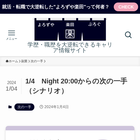
就活・転職で大逆転した"よろずや楽田"って何者？
CHECK
メニュー
学歴・職歴を大逆転できるキャリ
ア情報サイト
ホーム
副業
次の一手
1/4 Night 20:00からの次の一手
2024
1/04
（シナリオ）
2024年1月4日
次の一手