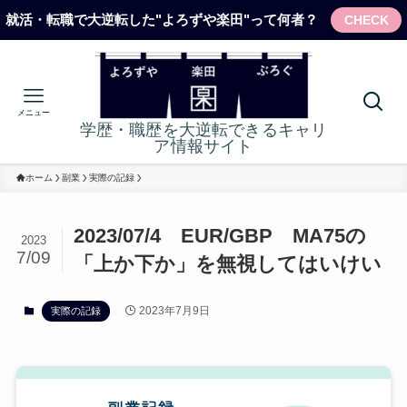
就活・転職で大逆転した"よろずや楽田"って何者？
CHECK
メニュー
学歴・職歴を大逆転できるキャリ
ア情報サイト
ホーム
副業
実際の記録
2023/07/4 EUR/GBP MA75の
2023
7/09
「上か下か」を無視してはいけい
2023年7月9日
実際の記録