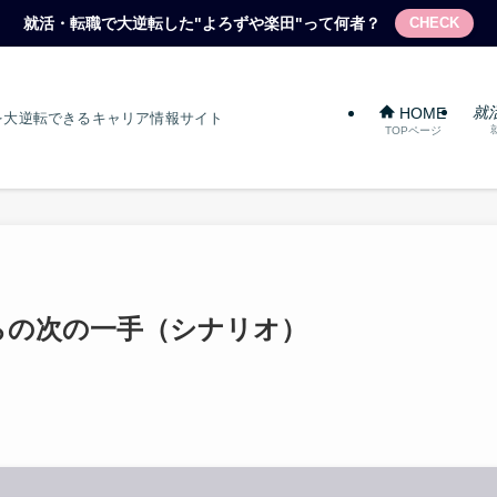
就活・転職で大逆転した"よろずや楽田"って何者？
CHECK
就
HOME
を大逆転できるキャリア情報サイト
TOPページ
9:00からの次の一手（シナリオ）