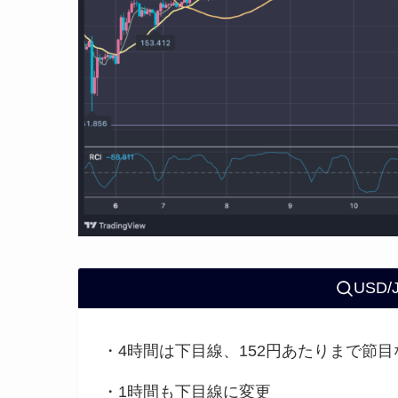
USD
・4時間は下目線、152円あたりまで節目
・1時間も下目線に変更