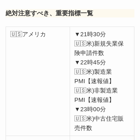
絶対注意すべき、重要指標一覧
🇺🇸アメリカ
▼21時30分
🇺🇸米)新規失業保
険申請件数
▼22時45分
🇺🇸米)製造業
PMI【速報値】
🇺🇸米)非製造業
PMI【速報値】
▼23時00分
🇺🇸米)中古住宅販
売件数