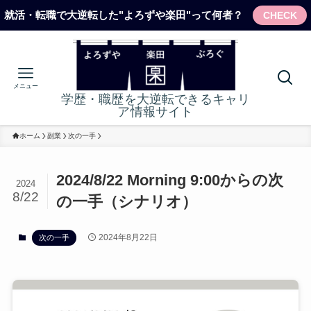
就活・転職で大逆転した"よろずや楽田"って何者？
CHECK
メニュー
学歴・職歴を大逆転できるキャリ
ア情報サイト
ホーム
副業
次の一手
2024/8/22 Morning 9:00からの次
2024
8/22
の一手（シナリオ）
2024年8月22日
次の一手