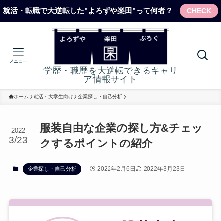
就活・転職で大逆転した"よろずや楽田"って何者？
CHECK
メニュー
学歴・職歴を大逆転できるキャリ
ア情報サイト
ホーム
就活・大学生向け
企業探し・自己分析
服装自由な企業の探し方&チェッ
2022
3/23
クするポイントの紹介
2022年2月6日
2022年3月23日
企業探し・自己分析